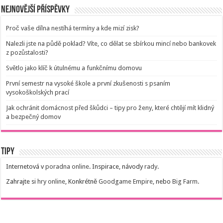
Nejnovější příspěvky
Proč vaše dílna nestíhá termíny a kde mizí zisk?
Nalezli jste na půdě poklad? Víte, co dělat se sbírkou mincí nebo bankovek
z pozůstalosti?
Světlo jako klíč k útulnému a funkčnímu domovu
První semestr na vysoké škole a první zkušenosti s psaním
vysokoškolských prací
Jak ochránit domácnost před škůdci – tipy pro ženy, které chtějí mít klidný
a bezpečný domov
Tipy
Internetová v
poradna online
. Inspirace, návody
rady
.
Zahrajte si
hry online
, Konkrétně
Goodgame Empire
, nebo
Big Farm
.