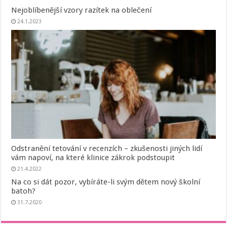
Nejoblíbenější vzory razítek na oblečení
24.1.2023
Odstranění tetování v recenzích – zkušenosti jiných lidí
vám napoví, na které klinice zákrok podstoupit
21.4.2022
Na co si dát pozor, vybíráte-li svým dětem nový školní
batoh?
31.7.2020