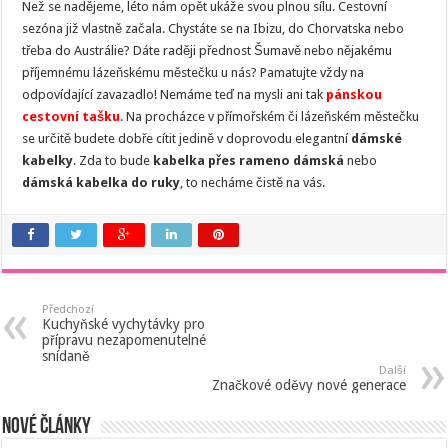
Než se nadějeme, léto nám opět ukáže svou plnou sílu. Cestovní
sezóna již vlastně začala. Chystáte se na Ibizu, do Chorvatska nebo
třeba do Austrálie? Dáte raději přednost Šumavě nebo nějakému
příjemnému lázeňskému městečku u nás? Pamatujte vždy na
odpovídající zavazadlo! Nemáme teď na mysli ani tak
pánskou
cestovní tašku
. Na procházce v přímořském či lázeňském městečku
se určitě budete dobře cítit jedině v doprovodu elegantní
dámské
kabelky
. Zda to bude
kabelka přes rameno dámská
nebo
dámská kabelka do ruky
, to necháme čistě na vás.
Předchozí
Kuchyňské vychytávky pro
přípravu nezapomenutelné
snídaně
Další
Značkové oděvy nové generace
Nové články