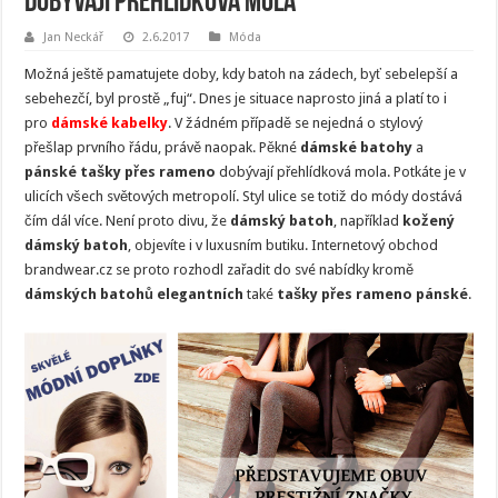
dobývají přehlídková mola
Jan Neckář
2.6.2017
Móda
Možná ještě pamatujete doby, kdy batoh na zádech, byť sebelepší a
sebehezčí, byl prostě „fuj“. Dnes je situace naprosto jiná a platí to i
pro
dámské kabelky
. V žádném případě se nejedná o stylový
přešlap prvního řádu, právě naopak. Pěkné
dámské batohy
a
pánské tašky přes rameno
dobývají přehlídková mola. Potkáte je v
ulicích všech světových metropolí. Styl ulice se totiž do módy dostává
čím dál více. Není proto divu, že
dámský batoh
, například
kožený
dámský batoh
, objevíte i v luxusním butiku. Internetový obchod
brandwear.cz se proto rozhodl zařadit do své nabídky kromě
dámských batohů elegantních
také
tašky přes rameno pánské
.