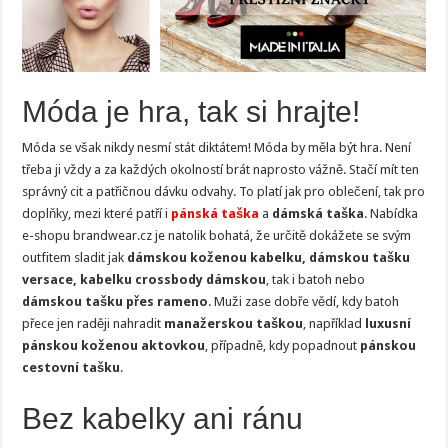
Móda je hra, tak si hrajte!
Móda se však nikdy nesmí stát diktátem! Móda by měla být hra. Není
třeba ji vždy a za každých okolností brát naprosto vážně. Stačí mít ten
správný cit a patřičnou dávku odvahy. To platí jak pro oblečení, tak pro
doplňky, mezi které patří i
pánská taška
a
dámská taška
. Nabídka
e-shopu brandwear.cz je natolik bohatá, že určitě dokážete se svým
outfitem sladit jak
dámskou koženou kabelku, dámskou tašku
versace, kabelku crossbody dámskou
, tak i batoh nebo
dámskou tašku přes rameno
. Muži zase dobře vědí, kdy batoh
přece jen raději nahradit
manažerskou taškou
, například
luxusní
pánskou koženou aktovkou
, případně, kdy popadnout
pánskou
cestovní tašku
.
Bez kabelky ani ránu