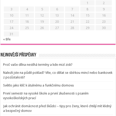
1
2
3
4
5
6
7
8
9
10
11
12
13
14
15
16
17
18
19
20
21
22
23
24
25
26
27
28
29
30
31
« Bře
Nejnovější příspěvky
Proč vaše dílna nestíhá termíny a kde mizí zisk?
Nalezli jste na půdě poklad? Víte, co dělat se sbírkou mincí nebo bankovek
z pozůstalosti?
Světlo jako klíč k útulnému a funkčnímu domovu
První semestr na vysoké škole a první zkušenosti s psaním
vysokoškolských prací
Jak ochránit domácnost před škůdci – tipy pro ženy, které chtějí mít klidný
a bezpečný domov