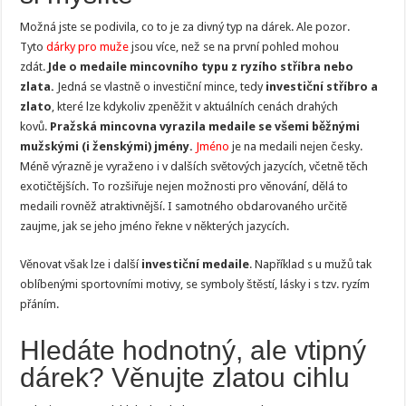
Možná jste se podivila, co to je za divný typ na dárek. Ale pozor.
Tyto
dárky pro muže
jsou více, než se na první pohled mohou
zdát.
Jde o medaile mincovního typu z ryzího stříbra nebo
zlata.
Jedná se vlastně o investiční mince, tedy
investiční stříbro a
zlato
, které lze kdykoliv zpeněžit v aktuálních cenách drahých
kovů.
Pražská mincovna vyrazila medaile se všemi běžnými
mužskými (i ženskými) jmény.
Jméno
je na medaili nejen česky.
Méně výrazně je vyraženo i v dalších světových jazycích, včetně těch
exotičtějších. To rozšiřuje nejen možnosti pro věnování, dělá to
medaili rovněž atraktivnější. I samotného obdarovaného určitě
zaujme, jak se jeho jméno řekne v některých jazycích.
Věnovat však lze i další
investiční medaile
. Například s u mužů tak
oblíbenými sportovními motivy, se symboly štěstí, lásky i s tzv. ryzím
přáním.
Hledáte hodnotný, ale vtipný
dárek? Věnujte zlatou cihlu