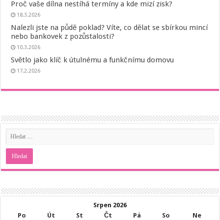
Proč vaše dílna nestíhá termíny a kde mizí zisk?
18.3.2026
Nalezli jste na půdě poklad? Víte, co dělat se sbírkou mincí
nebo bankovek z pozůstalosti?
10.3.2026
Světlo jako klíč k útulnému a funkčnímu domovu
17.2.2026
Srpen 2026
Po
Út
St
Čt
Pá
So
Ne