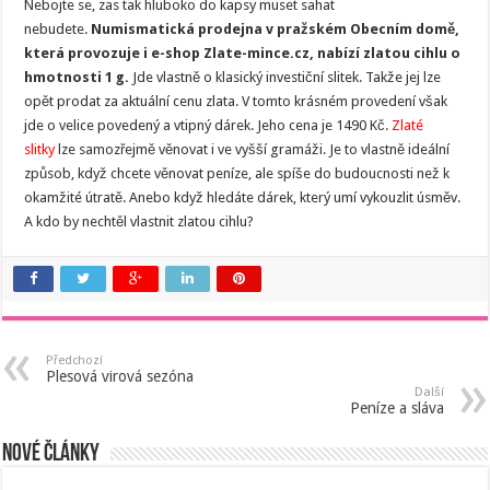
Nebojte se, zas tak hluboko do kapsy muset sahat
nebudete.
Numismatická prodejna v pražském Obecním domě,
která provozuje i e-shop Zlate-mince.cz, nabízí zlatou cihlu o
hmotnosti 1 g.
Jde vlastně o klasický investiční slitek. Takže jej lze
opět prodat za aktuální cenu zlata. V tomto krásném provedení však
jde o velice povedený a vtipný dárek. Jeho cena je 1490 Kč.
Zlaté
slitky
lze samozřejmě věnovat i ve vyšší gramáži. Je to vlastně ideální
způsob, když chcete věnovat peníze, ale spíše do budoucnosti než k
okamžité útratě. Anebo když hledáte dárek, který umí vykouzlit úsměv.
A kdo by nechtěl vlastnit zlatou cihlu?
Předchozí
Plesová virová sezóna
Další
Peníze a sláva
Nové články