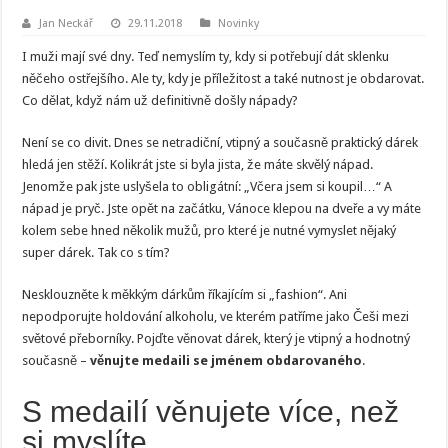
Jan Neckář
29.11.2018
Novinky
I muži mají své dny. Teď nemyslím ty, kdy si potřebují dát sklenku
něčeho ostřejšího. Ale ty, kdy je příležitost a také nutnost je obdarovat.
Co dělat, když nám už definitivně došly nápady?
Není se co divit. Dnes se netradiční, vtipný a současně praktický dárek
hledá jen stěží. Kolikrát jste si byla jista, že máte skvělý nápad.
Jenomže pak jste uslyšela to obligátní: „Včera jsem si koupil…“ A
nápad je pryč. Jste opět na začátku, Vánoce klepou na dveře a vy máte
kolem sebe hned několik mužů, pro které je nutné vymyslet nějaký
super dárek. Tak co s tím?
Nesklouzněte k měkkým dárkům říkajícím si „fashion“. Ani
nepodporujte holdování alkoholu, ve kterém patříme jako Češi mezi
světové přeborníky. Pojďte věnovat dárek, který je vtipný a hodnotný
současně –
věnujte medaili se jménem obdarovaného
.
S medailí věnujete více, než
si myslíte